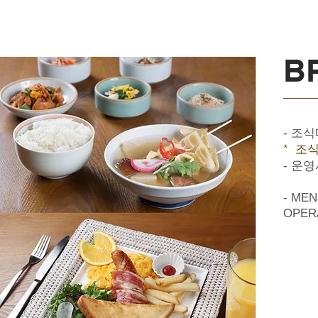
B
- 조식
*
조
- 운영시
- ME
OPERA